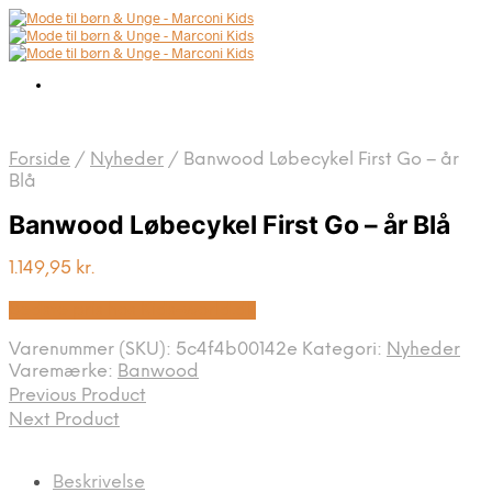
Forside
/
Nyheder
/
Banwood Løbecykel First Go – år
Blå
Banwood Løbecykel First Go – år Blå
1.149,95
kr.
Bedste pris hos Kids-world.dk
Varenummer (SKU):
5c4f4b00142e
Kategori:
Nyheder
Varemærke:
Banwood
Previous Product
Next Product
Beskrivelse