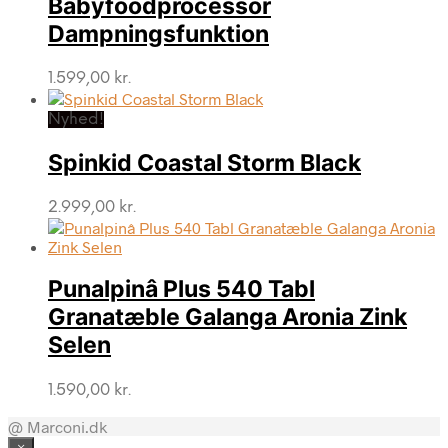
Babyfoodprocessor
Dampningsfunktion
1.599,00
kr.
Nyhed!
Spinkid Coastal Storm Black
2.999,00
kr.
Punalpinâ Plus 540 Tabl
Granatæble Galanga Aronia Zink
Selen
1.590,00
kr.
@ Marconi.dk
×