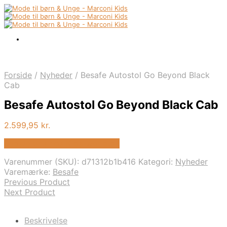
Forside
/
Nyheder
/
Besafe Autostol Go Beyond Black
Cab
Besafe Autostol Go Beyond Black Cab
2.599,95
kr.
Bedste pris hos Kids-world.dk
Varenummer (SKU):
d71312b1b416
Kategori:
Nyheder
Varemærke:
Besafe
Previous Product
Next Product
Beskrivelse