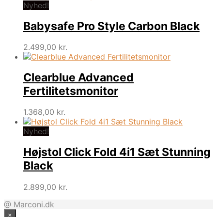
Nyhed!
Babysafe Pro Style Carbon Black
2.499,00
kr.
Clearblue Advanced
Fertilitetsmonitor
1.368,00
kr.
Nyhed!
Højstol Click Fold 4i1 Sæt Stunning
Black
2.899,00
kr.
@ Marconi.dk
×