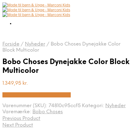
Forside
/
Nyheder
/
Bobo Choses Dynejakke Color
Block Multicolor
Bobo Choses Dynejakke Color Block
Multicolor
1.349,95
kr.
Bedste pris hos Kids-world.dk
Varenummer (SKU):
74810c95ccf5
Kategori:
Nyheder
Varemærke:
Bobo Choses
Previous Product
Next Product