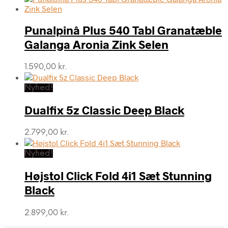
Punalpinâ Plus 540 Tabl Granatæble
Galanga Aronia Zink Selen
1.590,00
kr.
Nyhed!
Dualfix 5z Classic Deep Black
2.799,00
kr.
Nyhed!
Højstol Click Fold 4i1 Sæt Stunning
Black
2.899,00
kr.