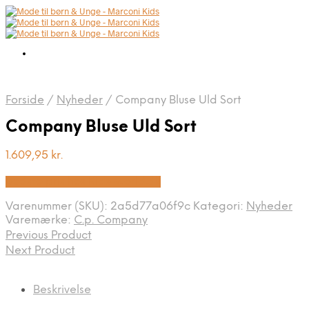
Forside
/
Nyheder
/
Company Bluse Uld Sort
Company Bluse Uld Sort
1.609,95
kr.
Bedste pris hos Kids-world.dk
Varenummer (SKU):
2a5d77a06f9c
Kategori:
Nyheder
Varemærke:
C.p. Company
Previous Product
Next Product
Beskrivelse