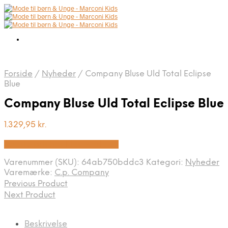
Forside
/
Nyheder
/
Company Bluse Uld Total Eclipse
Blue
Company Bluse Uld Total Eclipse Blue
1.329,95
kr.
Bedste pris hos Kids-world.dk
Varenummer (SKU):
64ab750bddc3
Kategori:
Nyheder
Varemærke:
C.p. Company
Previous Product
Next Product
Beskrivelse