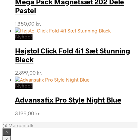
Mega Pack Magnetsæt 202 Dele
Pastel
1.350,00
kr.
Nyhed!
Højstol Click Fold 4i1 Sæt Stunning
Black
2.899,00
kr.
Nyhed!
Advansafix Pro Style Night Blue
3.199,00
kr.
@ Marconi.dk
×
×