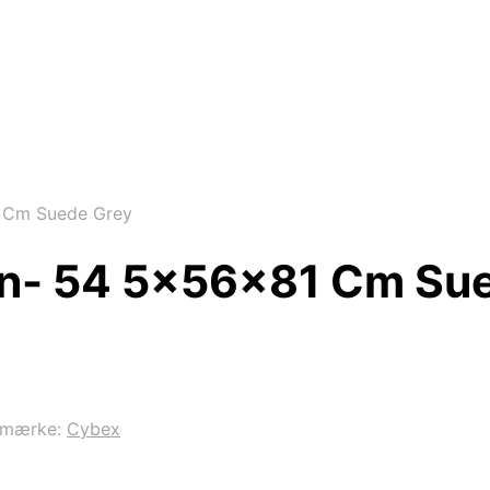
 Cm Suede Grey
in- 54 5x56x81 Cm Su
emærke:
Cybex