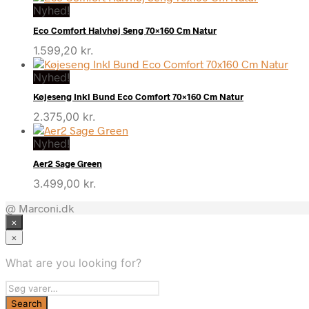
Nyhed!
Eco Comfort Halvhøj Seng 70×160 Cm Natur
1.599,20
kr.
Nyhed!
Køjeseng Inkl Bund Eco Comfort 70×160 Cm Natur
2.375,00
kr.
Nyhed!
Aer2 Sage Green
3.499,00
kr.
@ Marconi.dk
×
×
What are you looking for?