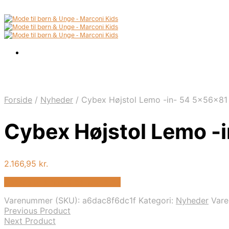
Forside
/
Nyheder
/
Cybex Højstol Lemo -in- 54 5x56x81
Cybex Højstol Lemo -
2.166,95
kr.
Bedste pris hos Kids-world.dk
Varenummer (SKU):
a6dac8f6dc1f
Kategori:
Nyheder
Var
Previous Product
Next Product