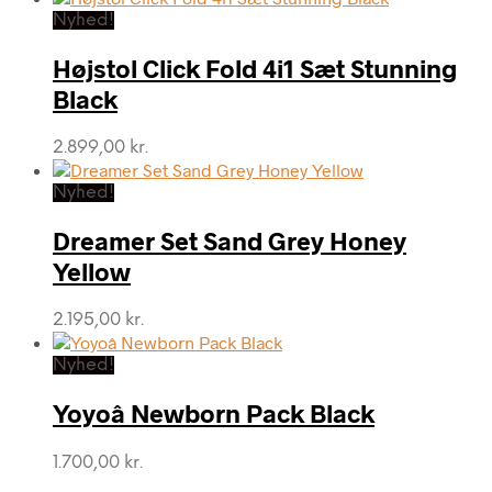
Nyhed!
Højstol Click Fold 4i1 Sæt Stunning
Black
2.899,00
kr.
Nyhed!
Dreamer Set Sand Grey Honey
Yellow
2.195,00
kr.
Nyhed!
Yoyoâ Newborn Pack Black
1.700,00
kr.