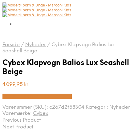
Forside
/
Nyheder
/
Cybex Klapvogn Balios Lux
Seashell Beige
Cybex Klapvogn Balios Lux Seashell
Beige
4.099,95
kr.
Bedste pris hos Kids-world.dk
Varenummer (SKU):
c267d2f58304
Kategori:
Nyheder
Varemærke:
Cybex
Previous Product
Next Product