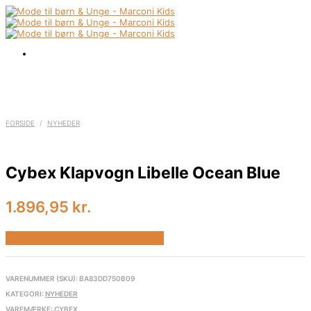
FORSIDE
/
NYHEDER
Cybex Klapvogn Libelle Ocean Blue
1.896,95
kr.
Bedste pris hos Kids-world.dk
VARENUMMER (SKU):
BA83DD750B09
KATEGORI:
NYHEDER
VAREMÆRKE:
CYBEX