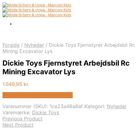
Forside
/
Nyheder
/
Dickie Toys Fjernstyret Arbejdsbil Rc
Mining Excavator Lys
Dickie Toys Fjernstyret Arbejdsbil Rc
Mining Excavator Lys
1.049,95
kr.
Bedste pris hos Kids-world.dk
Varenummer (SKU):
1ce23a48a8af
Kategori:
Nyheder
Varemærke:
Dickie Toys
Previous Product
Next Product