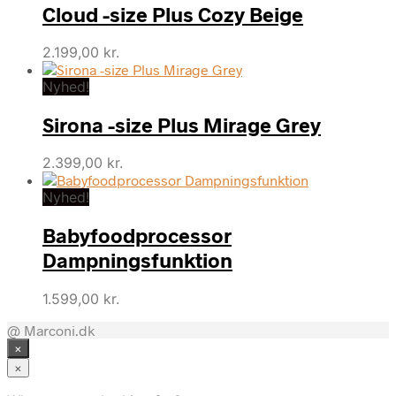
Cloud -size Plus Cozy Beige
2.199,00
kr.
Nyhed!
Sirona -size Plus Mirage Grey
2.399,00
kr.
Nyhed!
Babyfoodprocessor
Dampningsfunktion
1.599,00
kr.
@ Marconi.dk
×
×