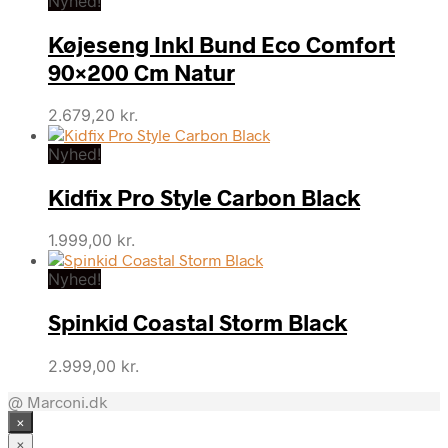
Nyhed!
Køjeseng Inkl Bund Eco Comfort
90×200 Cm Natur
2.679,20
kr.
Nyhed!
Kidfix Pro Style Carbon Black
1.999,00
kr.
Nyhed!
Spinkid Coastal Storm Black
2.999,00
kr.
@ Marconi.dk
×
×