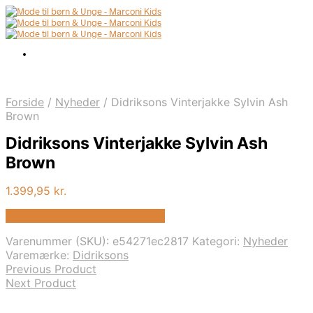
Forside
/
Nyheder
/
Didriksons Vinterjakke Sylvin Ash
Brown
Didriksons Vinterjakke Sylvin Ash
Brown
1.399,95
kr.
Bedste pris hos Kids-world.dk
Varenummer (SKU):
e54271ec2817
Kategori:
Nyheder
Varemærke:
Didriksons
Previous Product
Next Product