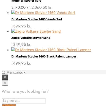
Moncler Støvler Sort
Den
Den
3.170,00
kr.
2.060,50
kr.
oprindelige
aktuelle
pris
pris
Dr Martens Støvler 1460 Vonda Sort
var:
er:
3.170,00 kr..
2.060,50 kr..
1.599,95
kr.
Zadig Voltaire Støvler Sand
1.349,95
kr.
Dr Martens Støvler 1460 Black Patent Lamper
1.499,95
kr.
@ Marconi.dk
×
×
What are you looking for?