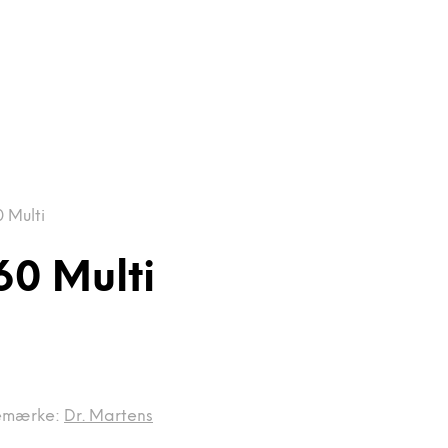
 Multi
60 Multi
emærke:
Dr. Martens