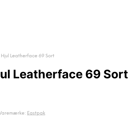
Hjul Leatherface 69 Sort
ul Leatherface 69 Sort
Varemærke:
Eastpak