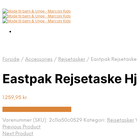
Forside
/
Accessories
/
Rejsetasker
/
Eastpak Rejsetaske 
Eastpak Rejsetaske Hj
1.259,95
kr.
Bedste pris hos Kids-world.dk
Varenummer (SKU):
2c11a50c0529
Kategori:
Rejsetasker
Previous Product
Next Product