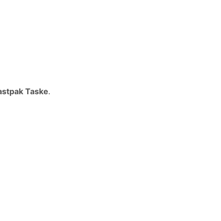
astpak Taske
.