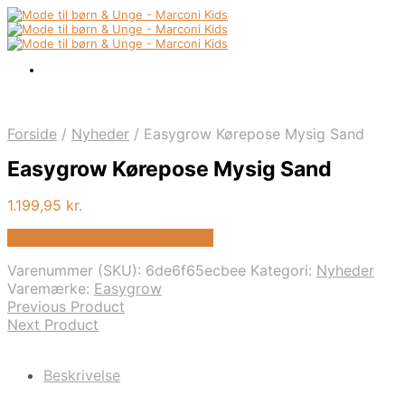
Forside
/
Nyheder
/
Easygrow Kørepose Mysig Sand
Easygrow Kørepose Mysig Sand
1.199,95
kr.
Bedste pris hos Kids-world.dk
Varenummer (SKU):
6de6f65ecbee
Kategori:
Nyheder
Varemærke:
Easygrow
Previous Product
Next Product
Beskrivelse