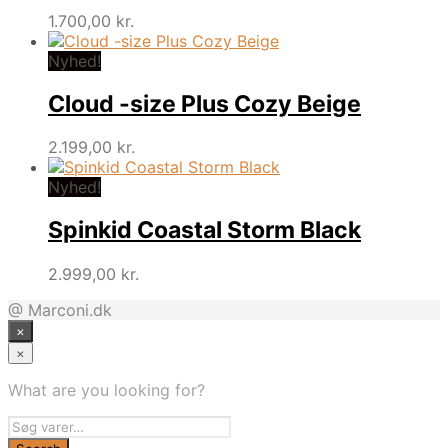
1.700,00
kr.
Nyhed!
Cloud -size Plus Cozy Beige
2.199,00
kr.
Nyhed!
Spinkid Coastal Storm Black
2.999,00
kr.
@ Marconi.dk
×
×
What are you looking for?