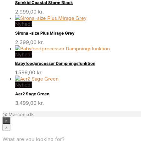
Spinkid Coastal Storm Black
2.999,00
kr.
Nyhed!
Sirona -size Plus Mirage Grey
2.399,00
kr.
Nyhed!
Babyfoodprocessor Dampningsfunktion
1.599,00
kr.
Nyhed!
Aer2 Sage Green
3.499,00
kr.
@ Marconi.dk
×
×
What are you looking for?