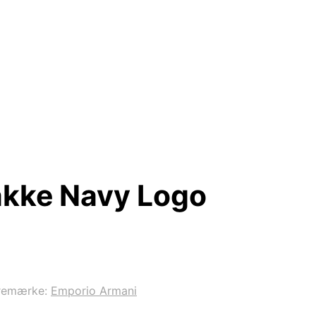
akke Navy Logo
remærke:
Emporio Armani