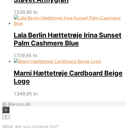
1.539,95
kr.
Lala Berlin Hættetrøje Irina Sunset
Palm Cashmere Blue
1.729,95
kr.
Marni Hættetrøje Cardboard Beige
Logo
1.349,95
kr.
@ Marconi.dk
×
×
What are you looking for?