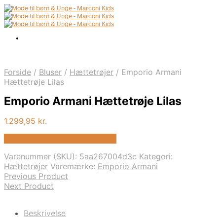
Forside
/
Bluser
/
Hættetrøjer
/
Emporio Armani
Hættetrøje Lilas
Emporio Armani Hættetrøje Lilas
1.299,95
kr.
Bedste pris hos Kids-world.dk
Varenummer (SKU):
5aa267004d3c
Kategori:
Hættetrøjer
Varemærke:
Emporio Armani
Previous Product
Next Product
Beskrivelse