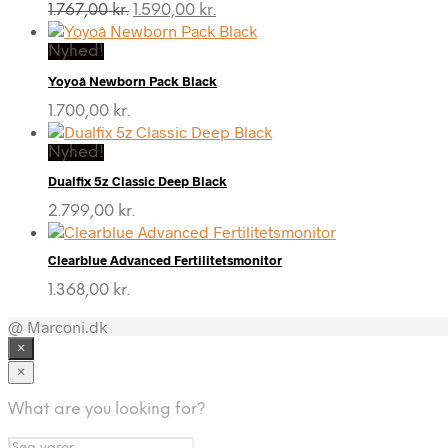
Den
Den
1.767,00
kr.
1.590,00
kr.
oprindelige
aktuelle
pris
pris
Nyhed!
var:
er:
Yoyoâ Newborn Pack Black
1.767,00 kr..
1.590,00 kr..
1.700,00
kr.
Nyhed!
Dualfix 5z Classic Deep Black
2.799,00
kr.
Clearblue Advanced Fertilitetsmonitor
1.368,00
kr.
@ Marconi.dk
×
×
What are you looking for?