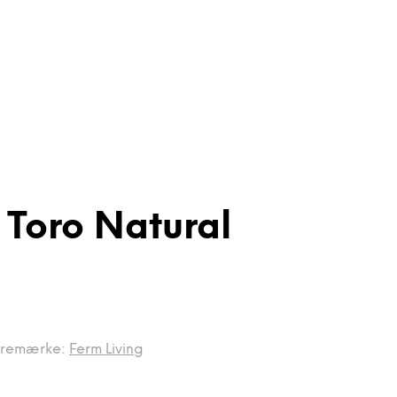
 Toro Natural
remærke:
Ferm Living