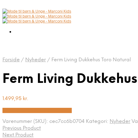
Forside
/
Nyheder
/
Ferm Living Dukkehus Toro Natural
Ferm Living Dukkehus
1.499,95
kr.
Bedste pris hos Kids-world.dk
Varenummer (SKU):
cec7cc6b0704
Kategori:
Nyheder
Va
Previous Product
Next Product