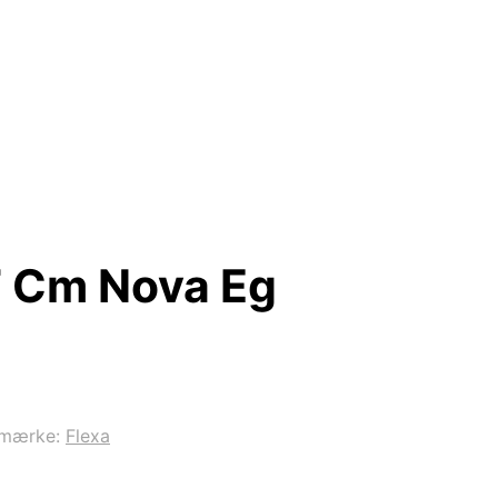
7 Cm Nova Eg
emærke:
Flexa