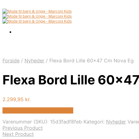
Forside
/
Nyheder
/
Flexa Bord Lille 60×47 Cm Nova Eg
Flexa Bord Lille 60×4
2.299,95
kr.
Bedste pris hos Kids-world.dk
Varenummer (SKU):
15d3fadf8feb
Kategori:
Nyheder
Var
Previous Product
Next Product