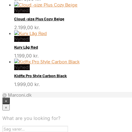
Nyhed!
Cloud -size Plus Cozy Beige
2.199,00
kr.
Nyhed!
Kurv Låg Rød
1.199,00
kr.
Nyhed!
Kidfix Pro Style Carbon Black
1.999,00
kr.
@ Marconi.dk
×
×
What are you looking for?