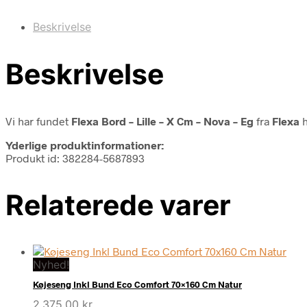
Beskrivelse
Beskrivelse
Vi har fundet
Flexa Bord – Lille – X Cm – Nova – Eg
fra
Flexa
h
Yderlige produktinformationer:
Produkt id: 382284-5687893
Relaterede varer
Nyhed!
Køjeseng Inkl Bund Eco Comfort 70×160 Cm Natur
2.375,00
kr.