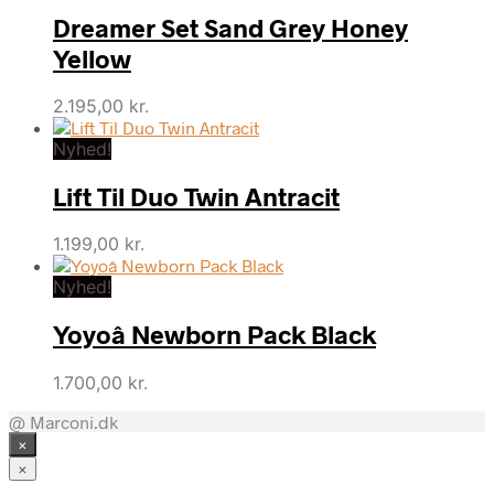
Dreamer Set Sand Grey Honey
Yellow
2.195,00
kr.
Nyhed!
Lift Til Duo Twin Antracit
1.199,00
kr.
Nyhed!
Yoyoâ Newborn Pack Black
1.700,00
kr.
@ Marconi.dk
×
×