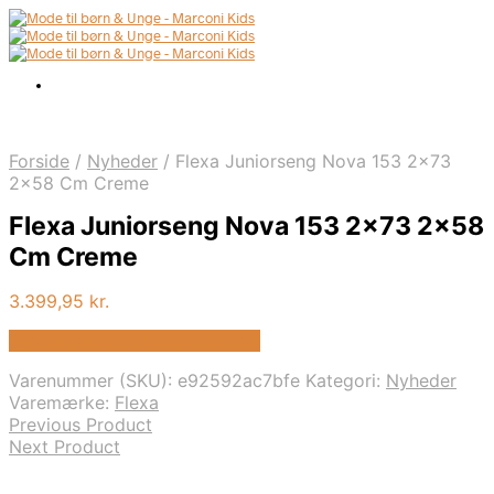
Forside
/
Nyheder
/
Flexa Juniorseng Nova 153 2×73
2×58 Cm Creme
Flexa Juniorseng Nova 153 2×73 2×58
Cm Creme
3.399,95
kr.
Bedste pris hos Kids-world.dk
Varenummer (SKU):
e92592ac7bfe
Kategori:
Nyheder
Varemærke:
Flexa
Previous Product
Next Product