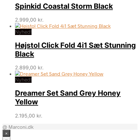
Spinkid Coastal Storm Black
2.999,00
kr.
Nyhed!
Højstol Click Fold 4i1 Sæt Stunning
Black
2.899,00
kr.
Nyhed!
Dreamer Set Sand Grey Honey
Yellow
2.195,00
kr.
@ Marconi.dk
×
×