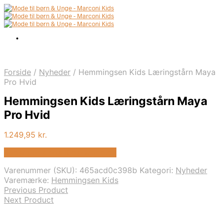
Forside
/
Nyheder
/
Hemmingsen Kids Læringstårn Maya
Pro Hvid
Hemmingsen Kids Læringstårn Maya
Pro Hvid
1.249,95
kr.
Bedste pris hos Kids-world.dk
Varenummer (SKU):
465acd0c398b
Kategori:
Nyheder
Varemærke:
Hemmingsen Kids
Previous Product
Next Product