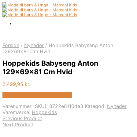
Forside
/
Nyheder
/
Hoppekids Babyseng Anton
129x69x81 Cm Hvid
Hoppekids Babyseng Anton
129x69x81 Cm Hvid
2.499,95
kr.
Bedste pris hos Kids-world.dk
Varenummer (SKU):
8722e8110de3
Kategori:
Nyheder
Varemærke:
Hoppekids
Previous Product
Next Product