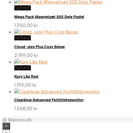
Nyhed!
Mega Pack Magnetsæt 202 Dele Pastel
1.350,00
kr.
Nyhed!
Cloud -size Plus Cozy Beige
2.199,00
kr.
Nyhed!
Kurv Låg Rød
1.199,00
kr.
Clearblue Advanced Fertilitetsmonitor
1.368,00
kr.
@ Marconi.dk
×
×