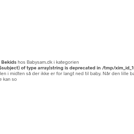
a
Bekids
hos Babysam.dk i kategorien
$subject) of type array|string is deprecated in
/tmp/xim_id_
 i midten så der ikke er for langt ned til baby. Når den lille 
le kan so