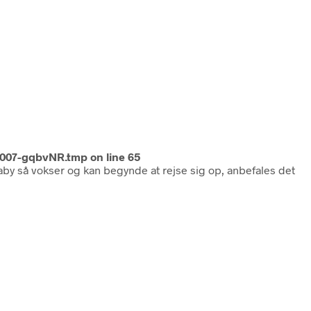
1007-gqbvNR.tmp
on line
65
baby så vokser og kan begynde at rejse sig op, anbefales det