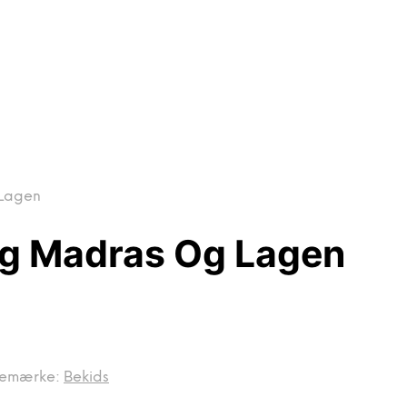
 Lagen
ng Madras Og Lagen
remærke:
Bekids