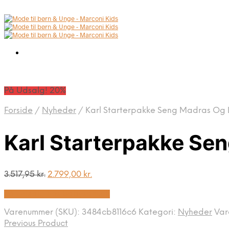
På Udsalg! 20%
Forside
/
Nyheder
/
Karl Starterpakke Seng Madras Og
Karl Starterpakke Se
Den
Den
3.517,95
kr.
2.799,00
kr.
oprindelige
aktuelle
På Udsalg hos Babysam.dk
pris
pris
var:
er:
Varenummer (SKU):
3484cb8116c6
Kategori:
Nyheder
Va
3.517,95 kr..
2.799,00 kr..
Previous Product