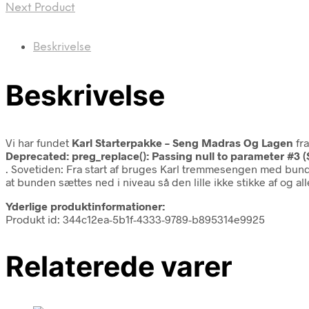
Next Product
Beskrivelse
Beskrivelse
Vi har fundet
Karl Starterpakke – Seng Madras Og Lagen
fr
Deprecated
: preg_replace(): Passing null to parameter #3 (
. Sovetiden: Fra start af bruges Karl tremmesengen med bunden
at bunden sættes ned i niveau så den lille ikke stikke af og al
Yderlige produktinformationer:
Produkt id: 344c12ea-5b1f-4333-9789-b895314e9925
Relaterede varer