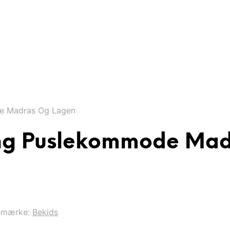
e Madras Og Lagen
eng Puslekommode Ma
emærke:
Bekids