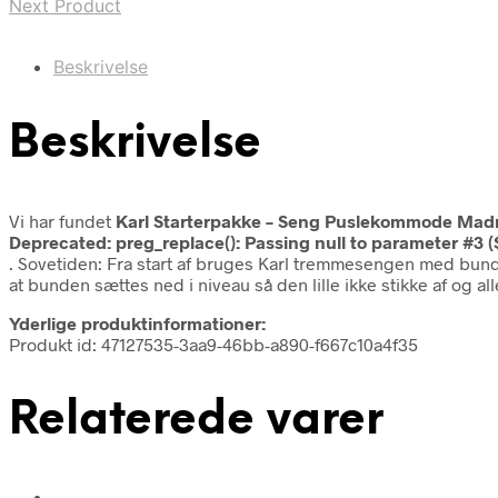
Next Product
Beskrivelse
Beskrivelse
Vi har fundet
Karl Starterpakke – Seng Puslekommode Mad
Deprecated
: preg_replace(): Passing null to parameter #3 (
. Sovetiden: Fra start af bruges Karl tremmesengen med bunden
at bunden sættes ned i niveau så den lille ikke stikke af og al
Yderlige produktinformationer:
Produkt id: 47127535-3aa9-46bb-a890-f667c10a4f35
Relaterede varer