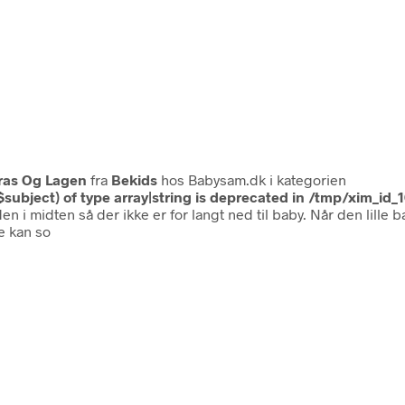
ras Og Lagen
fra
Bekids
hos Babysam.dk i kategorien
$subject) of type array|string is deprecated in
/tmp/xim_id_
 i midten så der ikke er for langt ned til baby. Når den lille 
le kan so