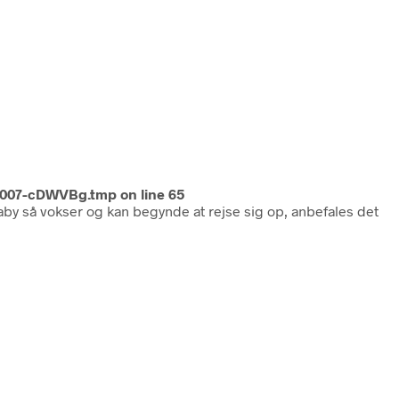
1007-cDWVBg.tmp
on line
65
baby så vokser og kan begynde at rejse sig op, anbefales det