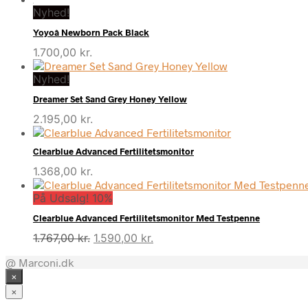
Nyhed!
Yoyoâ Newborn Pack Black
1.700,00
kr.
Nyhed!
Dreamer Set Sand Grey Honey Yellow
2.195,00
kr.
Clearblue Advanced Fertilitetsmonitor
1.368,00
kr.
På Udsalg! 10%
Clearblue Advanced Fertilitetsmonitor Med Testpenne
Den
Den
1.767,00
kr.
1.590,00
kr.
oprindelige
aktuelle
@ Marconi.dk
pris
pris
×
var:
er:
1.767,00 kr..
1.590,00 kr..
×