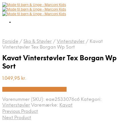
Forside
/
Sko & Støvler
/
Vinterstøvler
/
Kavat
Vinterstøvler Tex Borgan Wp Sort
Kavat Vinterstøvler Tex Borgan Wp
Sort
1.049,95
kr.
Bedste pris hos Kids-world.dk
Varenummer (SKU):
eae2533076c6
Kategori:
Vinterstøvler
Varemærke:
Kavat
Previous Product
Next Product