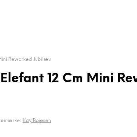
Mini Reworked Jubilæu
 Elefant 12 Cm Mini R
remærke:
Kay Bojesen