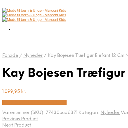
Forside
/
Nyheder
/
Kay Bojesen Træfigur Elefant 12 Cm 
Kay Bojesen Træfigur
1.099,95
kr.
Bedste pris hos Kids-world.dk
Varenummer (SKU):
77430ccd6371
Kategori:
Nyheder
Va
Previous Product
Next Product