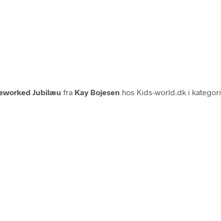
 Reworked Jubilæu
fra
Kay Bojesen
hos Kids-world.dk i kategor