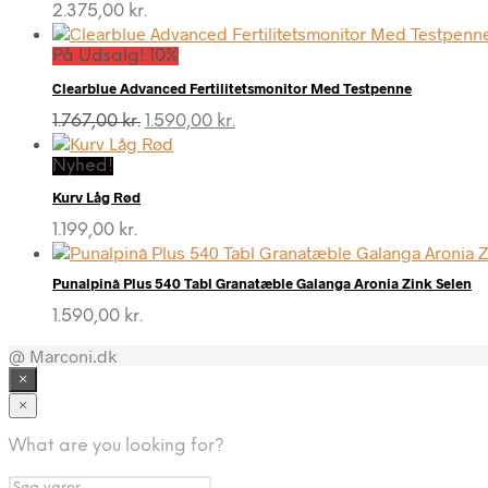
2.375,00
kr.
På Udsalg! 10%
Clearblue Advanced Fertilitetsmonitor Med Testpenne
Den
Den
1.767,00
kr.
1.590,00
kr.
oprindelige
aktuelle
pris
pris
Nyhed!
var:
er:
Kurv Låg Rød
1.767,00 kr..
1.590,00 kr..
1.199,00
kr.
Punalpinâ Plus 540 Tabl Granatæble Galanga Aronia Zink Selen
1.590,00
kr.
@ Marconi.dk
×
×
What are you looking for?