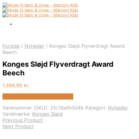
Forside
/
Nyheder
/
Konges Sløjd Flyverdragt Award
Beech
Konges Sløjd Flyverdragt Award
Beech
1.399,95
kr.
Bedste pris hos Kids-world.dk
Varenummer (SKU):
31c7dafb0d4b
Kategori:
Nyheder
Varemærke:
Konges Sløjd
Previous Product
Next Product