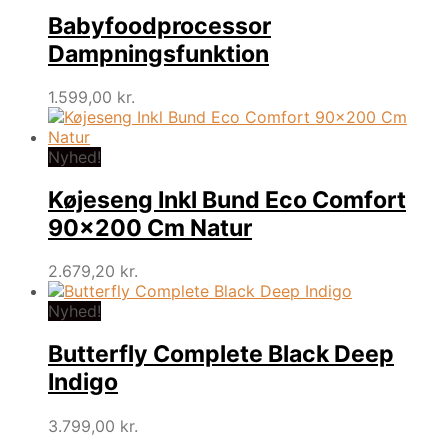
Babyfoodprocessor
Dampningsfunktion
1.599,00
kr.
Nyhed!
Køjeseng Inkl Bund Eco Comfort
90×200 Cm Natur
2.679,20
kr.
Nyhed!
Butterfly Complete Black Deep
Indigo
3.799,00
kr.