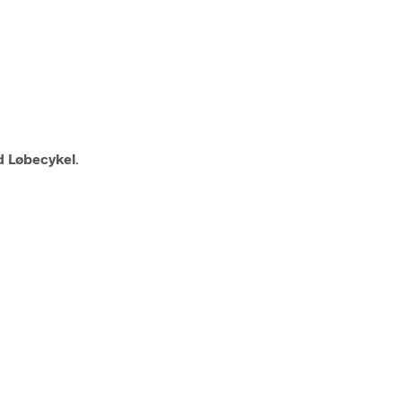
d Løbecykel
.