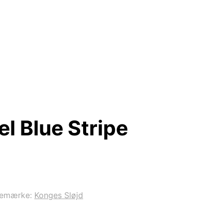
l Blue Stripe
remærke:
Konges Sløjd