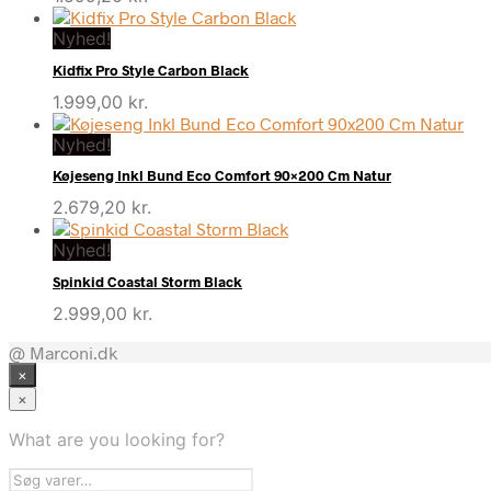
Nyhed!
Kidfix Pro Style Carbon Black
1.999,00
kr.
Nyhed!
Køjeseng Inkl Bund Eco Comfort 90×200 Cm Natur
2.679,20
kr.
Nyhed!
Spinkid Coastal Storm Black
2.999,00
kr.
@ Marconi.dk
×
×
What are you looking for?