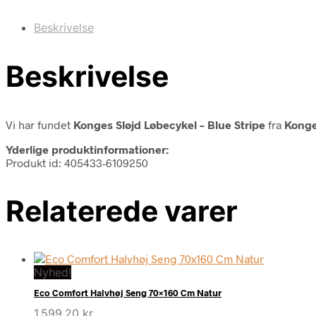
Beskrivelse
Beskrivelse
Vi har fundet
Konges Sløjd Løbecykel – Blue Stripe
fra
Konge
Yderlige produktinformationer:
Produkt id: 405433-6109250
Relaterede varer
Nyhed!
Eco Comfort Halvhøj Seng 70×160 Cm Natur
1.599,20
kr.