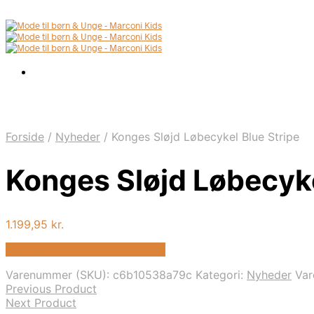
Forside
/
Nyheder
/
Konges Sløjd Løbecykel Blue Stripe
Konges Sløjd Løbecyke
1.199,95
kr.
Bedste pris hos Kids-world.dk
Varenummer (SKU):
c6b10538a79c
Kategori:
Nyheder
Va
Previous Product
Next Product