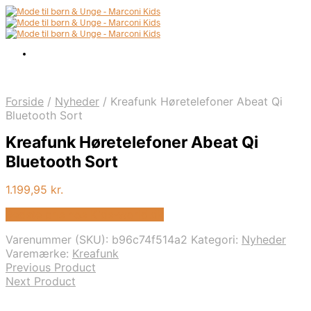
Forside
/
Nyheder
/
Kreafunk Høretelefoner Abeat Qi
Bluetooth Sort
Kreafunk Høretelefoner Abeat Qi
Bluetooth Sort
1.199,95
kr.
Bedste pris hos Kids-world.dk
Varenummer (SKU):
b96c74f514a2
Kategori:
Nyheder
Varemærke:
Kreafunk
Previous Product
Next Product