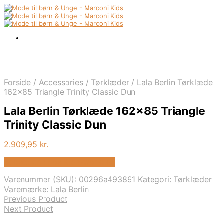
Forside
/
Accessories
/
Tørklæder
/
Lala Berlin Tørklæde
162×85 Triangle Trinity Classic Dun
Lala Berlin Tørklæde 162×85 Triangle
Trinity Classic Dun
2.909,95
kr.
Bedste pris hos Kids-world.dk
Varenummer (SKU):
00296a493891
Kategori:
Tørklæder
Varemærke:
Lala Berlin
Previous Product
Next Product