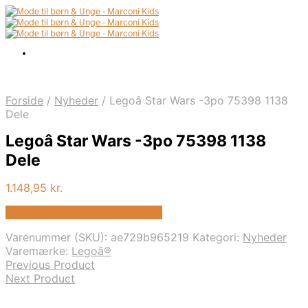
Forside
/
Nyheder
/
Legoâ Star Wars -3po 75398 1138
Dele
Legoâ Star Wars -3po 75398 1138
Dele
1.148,95
kr.
Bedste pris hos Kids-world.dk
Varenummer (SKU):
ae729b965219
Kategori:
Nyheder
Varemærke:
Legoâ®
Previous Product
Next Product