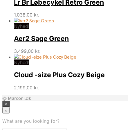
Lr Br Løbecykel Retro Green
1.038,00
kr.
Nyhed!
Aer2 Sage Green
3.499,00
kr.
Nyhed!
Cloud -size Plus Cozy Beige
2.199,00
kr.
@ Marconi.dk
×
×
What are you looking for?