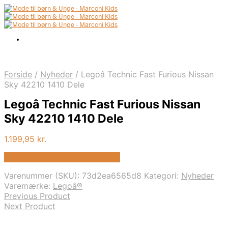
Forside
/
Nyheder
/
Legoâ Technic Fast Furious Nissan
Sky 42210 1410 Dele
Legoâ Technic Fast Furious Nissan
Sky 42210 1410 Dele
1.199,95
kr.
Bedste pris hos Kids-world.dk
Varenummer (SKU):
73d2ea6565d8
Kategori:
Nyheder
Varemærke:
Legoâ®
Previous Product
Next Product