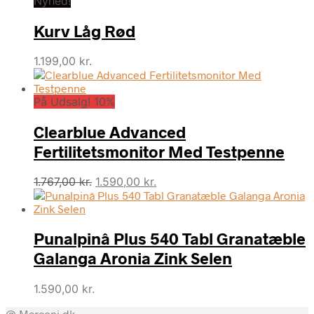
Nyhed!
Kurv Låg Rød
1.199,00
kr.
På Udsalg! 10%
Clearblue Advanced
Fertilitetsmonitor Med Testpenne
Den
Den
1.767,00
kr.
1.590,00
kr.
oprindelige
aktuelle
pris
pris
var:
er:
Punalpinâ Plus 540 Tabl Granatæble
1.767,00 kr..
1.590,00 kr..
Galanga Aronia Zink Selen
1.590,00
kr.
@ Marconi.dk