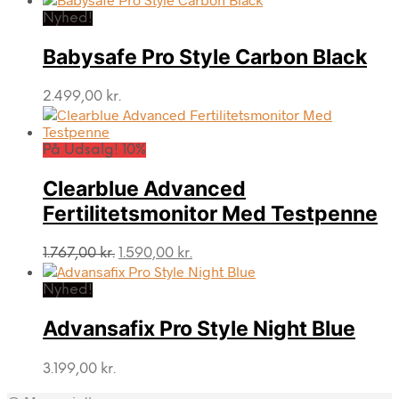
Nyhed!
Babysafe Pro Style Carbon Black
2.499,00
kr.
På Udsalg! 10%
Clearblue Advanced
Fertilitetsmonitor Med Testpenne
Den
Den
1.767,00
kr.
1.590,00
kr.
oprindelige
aktuelle
pris
pris
Nyhed!
var:
er:
1.767,00 kr..
1.590,00 kr..
Advansafix Pro Style Night Blue
3.199,00
kr.