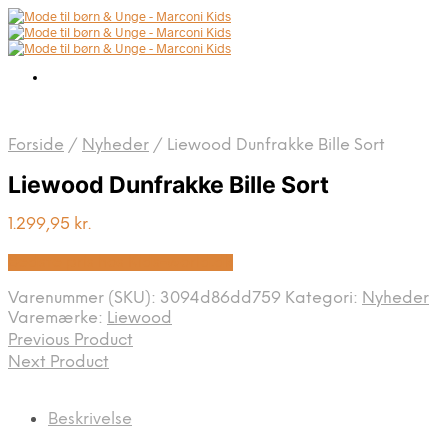
Forside
/
Nyheder
/
Liewood Dunfrakke Bille Sort
Liewood Dunfrakke Bille Sort
1.299,95
kr.
Bedste pris hos Kids-world.dk
Varenummer (SKU):
3094d86dd759
Kategori:
Nyheder
Varemærke:
Liewood
Previous Product
Next Product
Beskrivelse