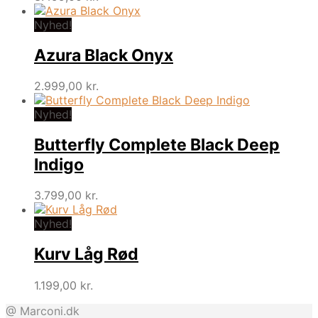
Nyhed!
Azura Black Onyx
2.999,00
kr.
Nyhed!
Butterfly Complete Black Deep
Indigo
3.799,00
kr.
Nyhed!
Kurv Låg Rød
1.199,00
kr.
@ Marconi.dk