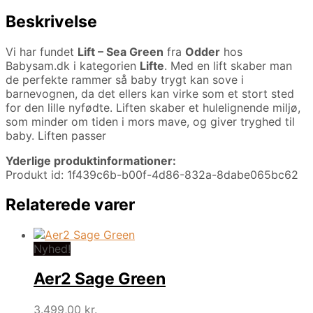
Beskrivelse
Vi har fundet
Lift – Sea Green
fra
Odder
hos
Babysam.dk i kategorien
Lifte
. Med en lift skaber man
de perfekte rammer så baby trygt kan sove i
barnevognen, da det ellers kan virke som et stort sted
for den lille nyfødte. Liften skaber et hulelignende miljø,
som minder om tiden i mors mave, og giver tryghed til
baby. Liften passer
Yderlige produktinformationer:
Produkt id: 1f439c6b-b00f-4d86-832a-8dabe065bc62
Relaterede varer
Nyhed!
Aer2 Sage Green
3.499,00
kr.