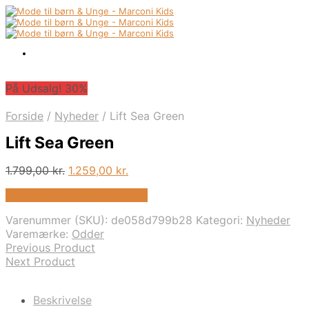
På Udsalg! 30%
Forside
/
Nyheder
/
Lift Sea Green
Lift Sea Green
Den
Den
1.799,00
kr.
1.259,00
kr.
oprindelige
aktuelle
På Udsalg hos Babysam.dk
pris
pris
var:
er:
Varenummer (SKU):
de058d799b28
Kategori:
Nyheder
1.799,00 kr..
1.259,00 kr..
Varemærke:
Odder
Previous Product
Next Product
Beskrivelse