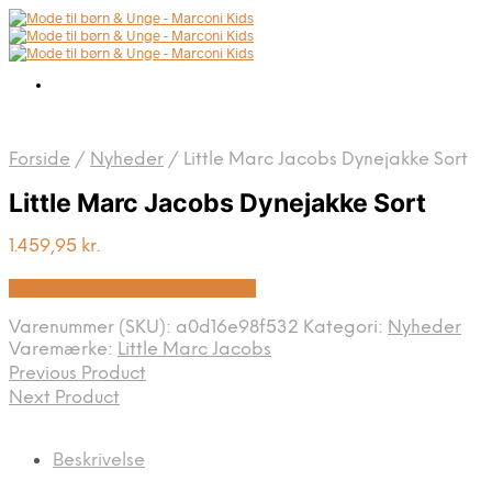
Forside
/
Nyheder
/
Little Marc Jacobs Dynejakke Sort
Little Marc Jacobs Dynejakke Sort
1.459,95
kr.
Bedste pris hos Kids-world.dk
Varenummer (SKU):
a0d16e98f532
Kategori:
Nyheder
Varemærke:
Little Marc Jacobs
Previous Product
Next Product
Beskrivelse