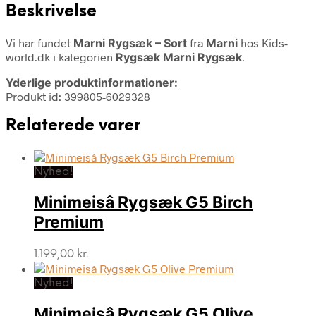
Beskrivelse
Vi har fundet
Marni Rygsæk – Sort
fra
Marni
hos Kids-
world.dk i kategorien
Rygsæk Marni Rygsæk
.
Yderlige produktinformationer:
Produkt id: 399805-6029328
Relaterede varer
Nyhed!
Minimeisâ Rygsæk G5 Birch
Premium
1.199,00
kr.
Nyhed!
Minimeisâ Rygsæk G5 Olive