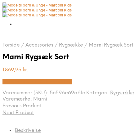
Forside
/
Accessories
/
Rygsække
/
Marni Rygsæk Sort
Marni Rygsæk Sort
1.869,95
kr.
Bedste pris hos Kids-world.dk
Varenummer (SKU):
5c596e69a61c
Kategori:
Rygsække
Varemærke:
Marni
Previous Product
Next Product
Beskrivelse