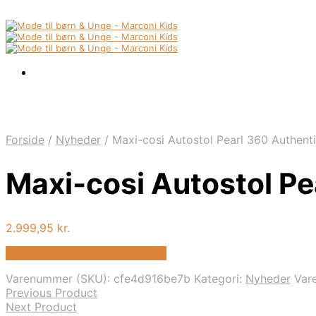
Forside
/
Nyheder
/
Maxi-cosi Autostol Pearl 360 Authenti
Maxi-cosi Autostol Pe
2.999,95
kr.
Bedste pris hos Kids-world.dk
Varenummer (SKU):
cfe4d916be7b
Kategori:
Nyheder
Var
Previous Product
Next Product