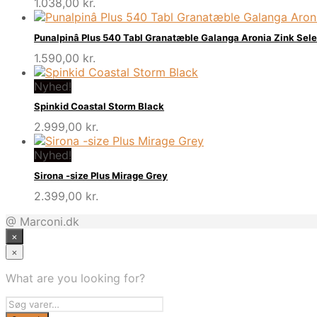
1.038,00
kr.
Punalpinâ Plus 540 Tabl Granatæble Galanga Aronia Zink Sel
1.590,00
kr.
Nyhed!
Spinkid Coastal Storm Black
2.999,00
kr.
Nyhed!
Sirona -size Plus Mirage Grey
2.399,00
kr.
@ Marconi.dk
×
×
What are you looking for?