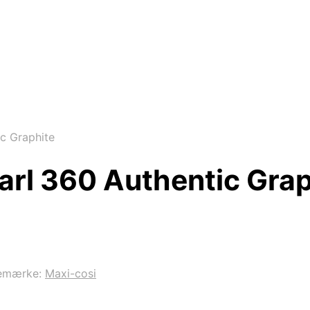
c Graphite
arl 360 Authentic Grap
emærke:
Maxi-cosi