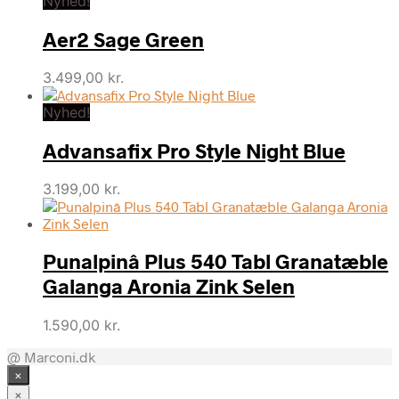
Nyhed!
Aer2 Sage Green
3.499,00
kr.
Nyhed!
Advansafix Pro Style Night Blue
3.199,00
kr.
Punalpinâ Plus 540 Tabl Granatæble
Galanga Aronia Zink Selen
1.590,00
kr.
@ Marconi.dk
×
×