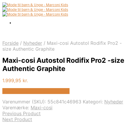
Forside
/
Nyheder
/
Maxi-cosi Autostol Rodifix Pro2 -
size Authentic Graphite
Maxi-cosi Autostol Rodifix Pro2 -size
Authentic Graphite
1.999,95
kr.
Bedste pris hos Kids-world.dk
Varenummer (SKU):
55c841c46963
Kategori:
Nyheder
Varemærke:
Maxi-cosi
Previous Product
Next Product