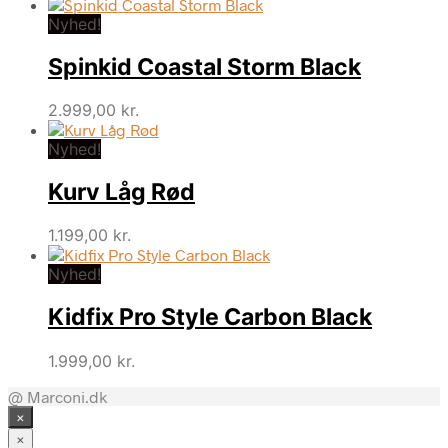
Nyhed!
Spinkid Coastal Storm Black
2.999,00
kr.
Nyhed!
Kurv Låg Rød
1.199,00
kr.
Nyhed!
Kidfix Pro Style Carbon Black
1.999,00
kr.
@ Marconi.dk
×
×