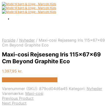
Forside
/
Nyheder
/
Maxi-cosi Rejseseng Iris 115x67x69
Cm Beyond Graphite Eco
Maxi-cosi Rejseseng Iris 115x67x69
Cm Beyond Graphite Eco
1.397,95
kr.
Bedste pris hos Kids-world.dk
Varenummer (SKU):
879cd04d6a45
Kategori:
Nyheder
Varemærke:
Maxi-cosi
Previous Product
Next Product