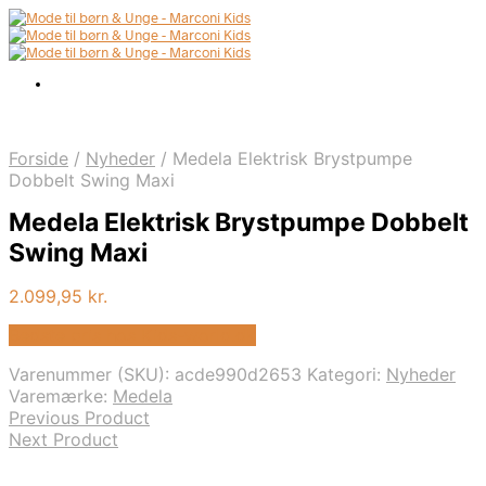
Forside
/
Nyheder
/
Medela Elektrisk Brystpumpe
Dobbelt Swing Maxi
Medela Elektrisk Brystpumpe Dobbelt
Swing Maxi
2.099,95
kr.
Bedste pris hos Kids-world.dk
Varenummer (SKU):
acde990d2653
Kategori:
Nyheder
Varemærke:
Medela
Previous Product
Next Product