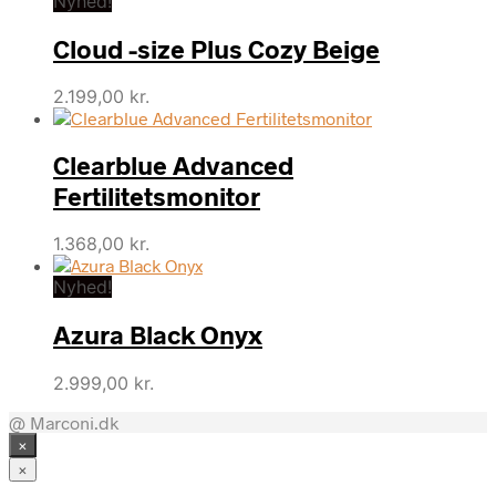
Nyhed!
Cloud -size Plus Cozy Beige
2.199,00
kr.
Clearblue Advanced
Fertilitetsmonitor
1.368,00
kr.
Nyhed!
Azura Black Onyx
2.999,00
kr.
@ Marconi.dk
×
×