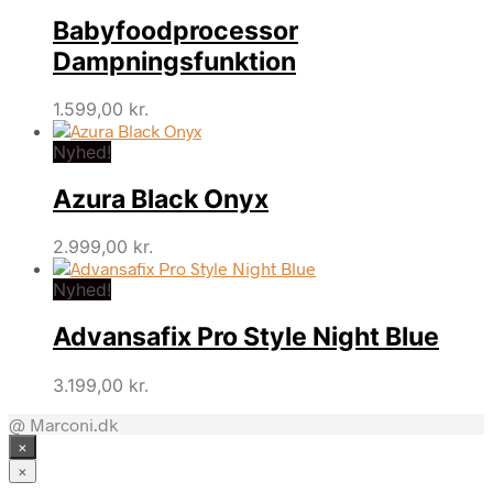
Babyfoodprocessor
Dampningsfunktion
1.599,00
kr.
Nyhed!
Azura Black Onyx
2.999,00
kr.
Nyhed!
Advansafix Pro Style Night Blue
3.199,00
kr.
@ Marconi.dk
×
×