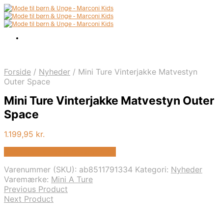
Forside
/
Nyheder
/
Mini Ture Vinterjakke Matvestyn
Outer Space
Mini Ture Vinterjakke Matvestyn Outer
Space
1.199,95
kr.
Bedste pris hos Kids-world.dk
Varenummer (SKU):
ab8511791334
Kategori:
Nyheder
Varemærke:
Mini A Ture
Previous Product
Next Product