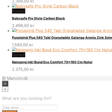
2.399,00
kr.
Nyhed!
Babysafe Pro Style Carbon Black
2.499,00
kr.
Punalpinâ Plus 540 Tabl Granatæble Galanga Aronia Zink Sel
1.590,00
kr.
Nyhed!
Køjeseng Inkl Bund Eco Comfort 70×160 Cm Natur
2.375,00
kr.
@ Marconi.dk
×
×
What are you looking for?