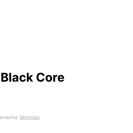
 Black Core
emærke:
Minimeis