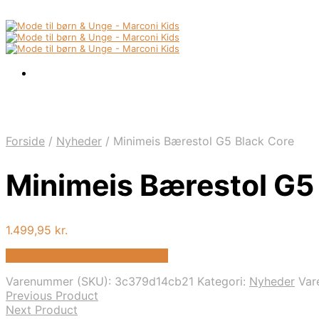
Forside
/
Nyheder
/
Minimeis Bærestol G5 Black Core
Minimeis Bærestol G5
1.499,95
kr.
Bedste pris hos Kids-world.dk
Varenummer (SKU):
3c379d14cb21
Kategori:
Nyheder
Var
Previous Product
Next Product