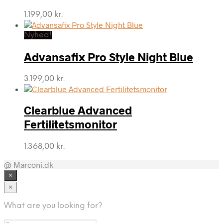
1.199,00
kr.
Nyhed!
Advansafix Pro Style Night Blue
3.199,00
kr.
Clearblue Advanced
Fertilitetsmonitor
1.368,00
kr.
@ Marconi.dk
×
×
What are you looking for?