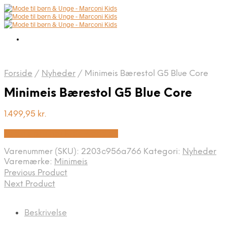
Forside
/
Nyheder
/
Minimeis Bærestol G5 Blue Core
Minimeis Bærestol G5 Blue Core
1.499,95
kr.
Bedste pris hos Kids-world.dk
Varenummer (SKU):
2203c956a766
Kategori:
Nyheder
Varemærke:
Minimeis
Previous Product
Next Product
Beskrivelse