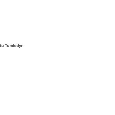
du Tumledyr
.