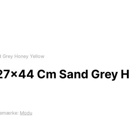
 Grey Honey Yellow
27x44 Cm Sand Grey H
remærke:
Modu