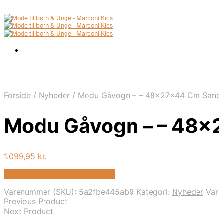
Forside
/
Nyheder
/
Modu Gåvogn – – 48x27x44 Cm Sand
Modu Gåvogn – – 48x
1.099,95
kr.
Bedste pris hos Kids-world.dk
Varenummer (SKU):
5a2fbe445ab9
Kategori:
Nyheder
Va
Previous Product
Next Product