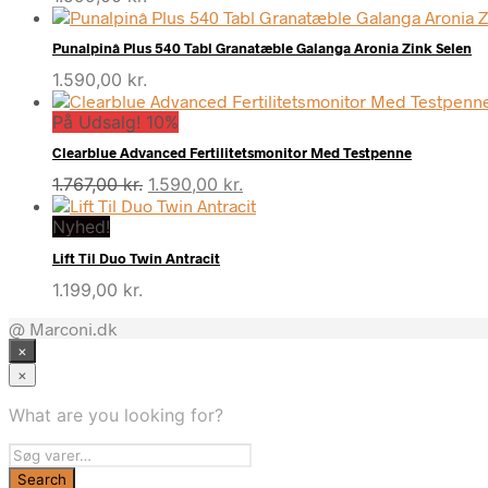
Punalpinâ Plus 540 Tabl Granatæble Galanga Aronia Zink Selen
1.590,00
kr.
På Udsalg! 10%
Clearblue Advanced Fertilitetsmonitor Med Testpenne
Den
Den
1.767,00
kr.
1.590,00
kr.
oprindelige
aktuelle
Nyhed!
pris
pris
var:
er:
Lift Til Duo Twin Antracit
1.767,00 kr..
1.590,00 kr..
1.199,00
kr.
@ Marconi.dk
×
×
What are you looking for?