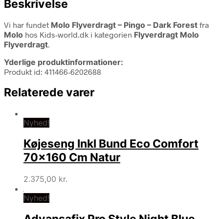
Beskrivelse
Vi har fundet
Molo Flyverdragt – Pingo – Dark Forest
fra
Molo
hos Kids-world.dk i kategorien
Flyverdragt Molo
Flyverdragt
.
Yderlige produktinformationer:
Produkt id: 411466-6202688
Relaterede varer
Nyhed!
Køjeseng Inkl Bund Eco Comfort
70×160 Cm Natur
2.375,00
kr.
Nyhed!
Advansafix Pro Style Night Blue