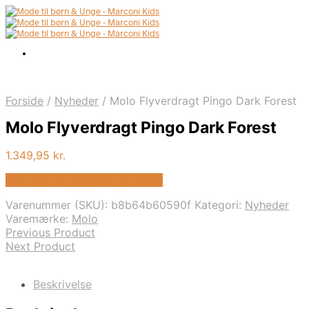
Forside
/
Nyheder
/
Molo Flyverdragt Pingo Dark Forest
Molo Flyverdragt Pingo Dark Forest
1.349,95
kr.
Bedste pris hos Kids-world.dk
Varenummer (SKU):
b8b64b60590f
Kategori:
Nyheder
Varemærke:
Molo
Previous Product
Next Product
Beskrivelse