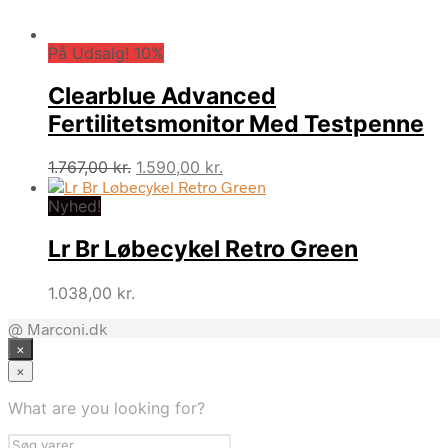
På Udsalg! 10%
Clearblue Advanced
Fertilitetsmonitor Med Testpenne
Den
Den
1.767,00
kr.
1.590,00
kr.
oprindelige
aktuelle
Nyhed!
pris
pris
var:
er:
Lr Br Løbecykel Retro Green
1.767,00 kr..
1.590,00 kr..
1.038,00
kr.
@ Marconi.dk
×
×
What are you looking for?