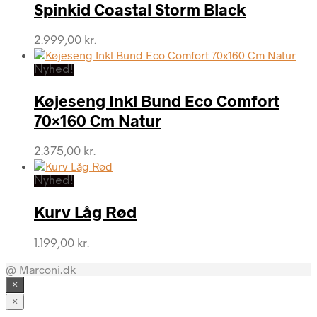
Spinkid Coastal Storm Black
2.999,00
kr.
Nyhed!
Køjeseng Inkl Bund Eco Comfort
70×160 Cm Natur
2.375,00
kr.
Nyhed!
Kurv Låg Rød
1.199,00
kr.
@ Marconi.dk
×
×