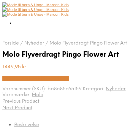
Forside
/
Nyheder
/
Molo Flyverdragt Pingo Flower Art
Molo Flyverdragt Pingo Flower Art
1.449,95
kr.
Bedste pris hos Kids-world.dk
Varenummer (SKU):
ba8a85c65159
Kategori:
Nyheder
Varemærke:
Molo
Previous Product
Next Product
Beskrivelse