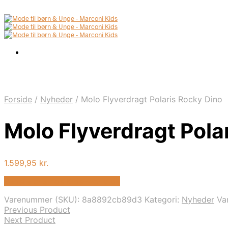
Forside
/
Nyheder
/
Molo Flyverdragt Polaris Rocky Dino
Molo Flyverdragt Pola
1.599,95
kr.
Bedste pris hos Kids-world.dk
Varenummer (SKU):
8a8892cb89d3
Kategori:
Nyheder
Va
Previous Product
Next Product