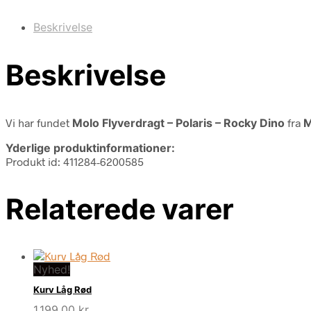
Beskrivelse
Beskrivelse
Vi har fundet
Molo Flyverdragt – Polaris – Rocky Dino
fra
M
Yderlige produktinformationer:
Produkt id: 411284-6200585
Relaterede varer
Nyhed!
Kurv Låg Rød
1.199,00
kr.