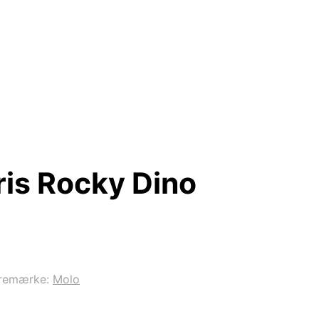
ris Rocky Dino
remærke:
Molo