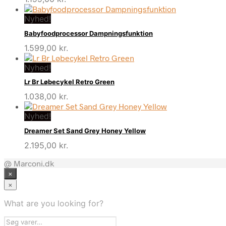
Nyhed!
Babyfoodprocessor Dampningsfunktion
1.599,00
kr.
Nyhed!
Lr Br Løbecykel Retro Green
1.038,00
kr.
Nyhed!
Dreamer Set Sand Grey Honey Yellow
2.195,00
kr.
@ Marconi.dk
×
×
What are you looking for?