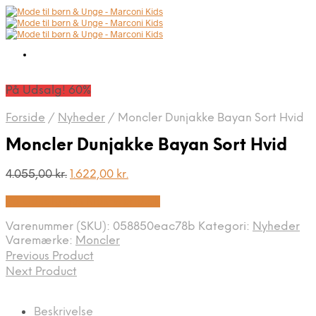
På Udsalg! 60%
Forside
/
Nyheder
/
Moncler Dunjakke Bayan Sort Hvid
Moncler Dunjakke Bayan Sort Hvid
Den
Den
4.055,00
kr.
1.622,00
kr.
oprindelige
aktuelle
På Udsalg hos Kids-world.dk
pris
pris
var:
er:
Varenummer (SKU):
058850eac78b
Kategori:
Nyheder
4.055,00 kr..
1.622,00 kr..
Varemærke:
Moncler
Previous Product
Next Product
Beskrivelse