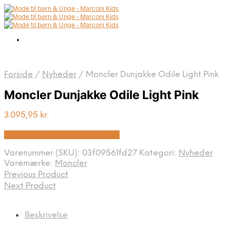
Forside
/
Nyheder
/
Moncler Dunjakke Odile Light Pink
Moncler Dunjakke Odile Light Pink
3.095,95
kr.
Bedste pris hos Kids-world.dk
Varenummer (SKU):
03f09561fd27
Kategori:
Nyheder
Varemærke:
Moncler
Previous Product
Next Product
Beskrivelse