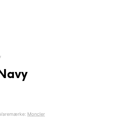
y
 Navy
Varemærke:
Moncler