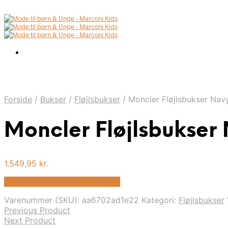
Forside
/
Bukser
/
Fløjlsbukser
/
Moncler Fløjlsbukser Nav
Moncler Fløjlsbukser
1.549,95
kr.
Bedste pris hos Kids-world.dk
Varenummer (SKU):
aa6702ad1e22
Kategori:
Fløjlsbukser
Previous Product
Next Product