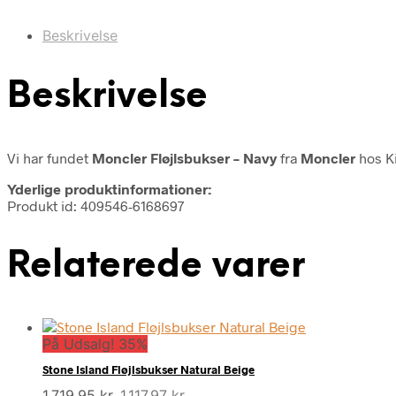
Beskrivelse
Beskrivelse
Vi har fundet
Moncler Fløjlsbukser – Navy
fra
Moncler
hos Ki
Yderlige produktinformationer:
Produkt id: 409546-6168697
Relaterede varer
På Udsalg! 35%
Stone Island Fløjlsbukser Natural Beige
Den
Den
1.719,95
kr.
1.117,97
kr.