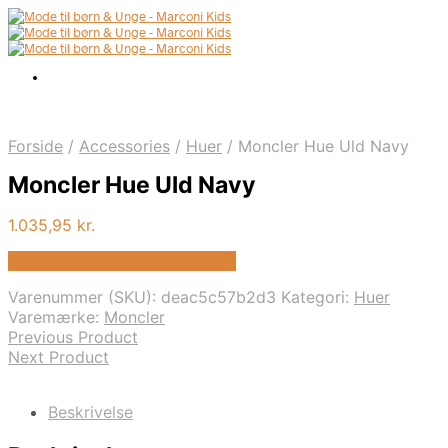
Forside
/
Accessories
/
Huer
/
Moncler Hue Uld Navy
Moncler Hue Uld Navy
1.035,95
kr.
Bedste pris hos Kids-world.dk
Varenummer (SKU):
deac5c57b2d3
Kategori:
Huer
Varemærke:
Moncler
Previous Product
Next Product
Beskrivelse